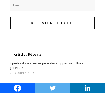
RECEVOIR LE GUIDE
Articles Récents
3 podcasts à écouter pour développer sa culture
générale
/
8 COMMENTAIRES
Rester concentré pendant de longues heures de
révision : les meilleures techniques
/
0 COMMENTAIRE
On se retrouve sur Youtube