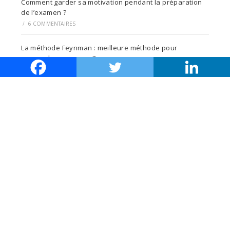
Comment garder sa motivation pendant la préparation
de l’examen ?
/
6 COMMENTAIRES
La méthode Feynman : meilleure méthode pour
apprendre ses cours ?
/
0 COMMENTAIRE
La liste des soft skills incontournables en 2023
/
3 COMMENTAIRES
Les éléments du fonds de commerce
/
0 COMMENTAIRE
Développer son aisance rédactionnelle pour réussir ses
écrits
/
2 COMMENTAIRES
Comment préparer et réussir son oral face au jury ?
/
7 COMMENTAIRES