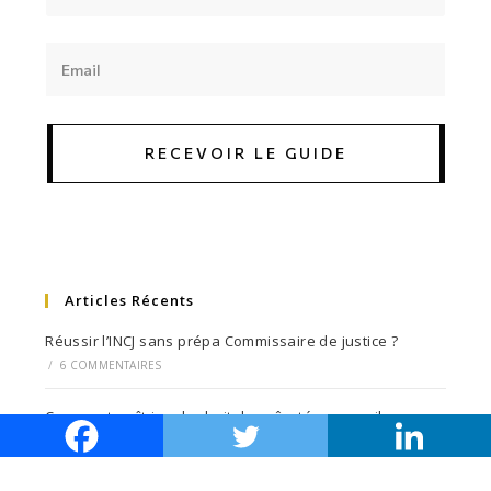
RECEVOIR LE GUIDE
Articles Récents
Réussir l’INCJ sans prépa Commissaire de justice ?
/
6 COMMENTAIRES
Comment maîtriser le droit des sûretés : conseils
pratiques
/
3 COMMENTAIRES