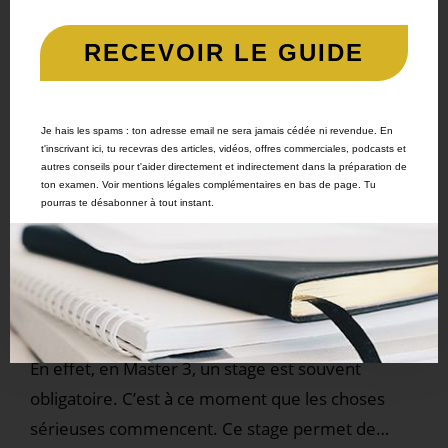
RE
CEVOIR LE GUIDE
1 COMMENTAIRE
Je hais les spams : ton adresse email ne sera jamais cédée ni revendue. En
t'inscrivant ici, tu recevras des articles, vidéos, offres commerciales, podcasts et
EXAMEN
autres conseils pour t'aider directement et indirectement dans la préparation de
Comment un stage en Licence
ton examen. Voir mentions légales complémentaires en bas de page. Tu
pourras te désabonner à tout instant.
peut booster son CV
Tu le sais, pour devenir Commissaire de justice, il
faut être titulaire d’un master 2 de droit. Mais
pourquoi pas faire un premier stage en licence ?
En effet, en Master 3, un stage est souvent
obligatoire. C’est à ce moment que les choses
sérieuses commencent. Ce stage permet de…